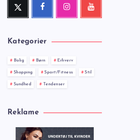
Twitter
Facebook
Instagram
Youtube
Follow
Follow
Our
Check
me!
me!
photos!
my
videos!
Kategorier
Bolig
Børn
Erhverv
Shopping
Sport/Fitness
Stil
Sundhed
Tendenser
Reklame