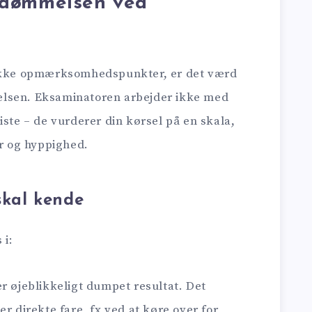
edømmelsen ved
fikke opmærksomhedspunkter, er det værd
elsen. Eksaminatoren arbejder ikke med
iste – de vurderer din kørsel på en skala,
or og hyppighed.
skal kende
 i:
r øjeblikkeligt dumpet resultat. Det
r direkte fare, fx ved at køre over for