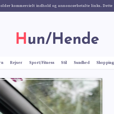
holder kommercielt indhold og annoncørbetalte links. Dette 
Hun/Hende
rn
Rejser
Sport/Fitness
Stil
Sundhed
Shopping