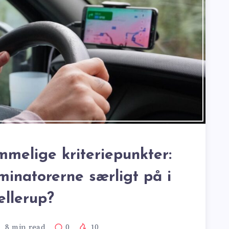
melige kriteriepunkter:
inatorerne særligt på i
ellerup?
8
min read
0
10