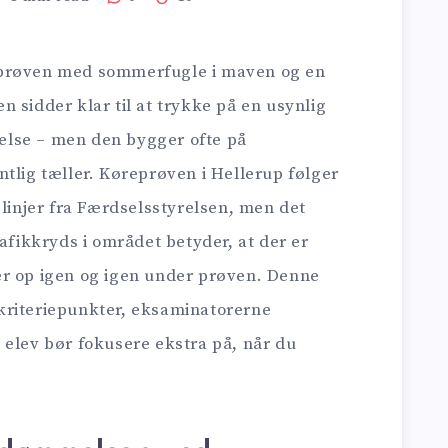
eprøven med sommerfugle i maven og en
 sidder klar til at trykke på en usynlig
ølelse – men den bygger ofte på
tlig tæller. Køreprøven i Hellerup følger
slinjer fra Færdselsstyrelsen, men det
rafikkryds i området betyder, at der er
er op igen og igen under prøven. Denne
kriteriepunkter, eksaminatorerne
 elev bør fokusere ekstra på, når du