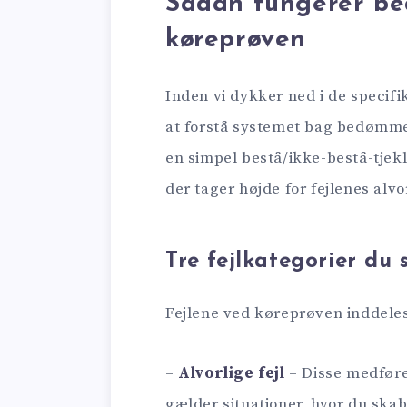
Sådan fungerer b
køreprøven
Inden vi dykker ned i de speci
at forstå systemet bag bedømm
en simpel bestå/ikke-bestå-tjekl
der tager højde for fejlenes alv
Tre fejlkategorier du 
Fejlene ved køreprøven inddeles
–
Alvorlige fejl
– Disse medføre
gælder situationer, hvor du skabe