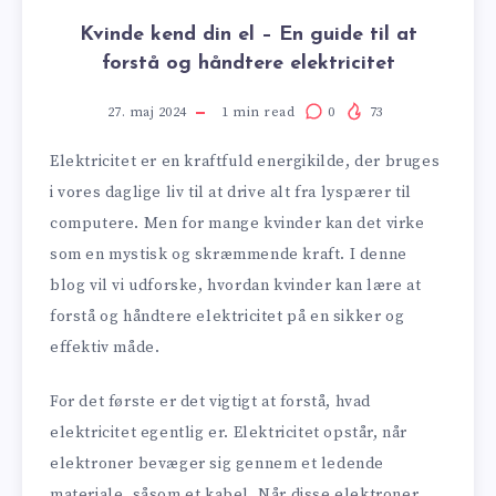
Kvinde kend din el – En guide til at
forstå og håndtere elektricitet
27. maj 2024
1
min read
0
73
Elektricitet er en kraftfuld energikilde, der bruges
i vores daglige liv til at drive alt fra lyspærer til
computere. Men for mange kvinder kan det virke
som en mystisk og skræmmende kraft. I denne
blog vil vi udforske, hvordan kvinder kan lære at
forstå og håndtere elektricitet på en sikker og
effektiv måde.
For det første er det vigtigt at forstå, hvad
elektricitet egentlig er. Elektricitet opstår, når
elektroner bevæger sig gennem et ledende
materiale, såsom et kabel. Når disse elektroner