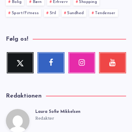
Bolig
Børn
Erhverv
Shopping
Sport/Fitness
Stil
Sundhed
Tendenser
Følg os!
Twitter
Facebook
Instagram
Youtube
Follow
Follow
Our
Check
me!
me!
photos!
my
videos!
Redaktionen
Laura Sofie Mikkelsen
Laura
Redaktør